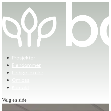
Prosjekter
Eiendommer
Ledige lokaler
Om oss
Kontakt
Velg en side